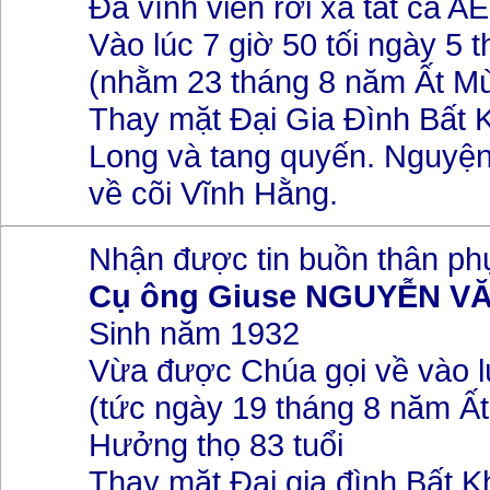
Đã vĩnh viễn rời xa tất cả A
Vào lúc 7 giờ 50 tối ngày 5
(nhằm 23 tháng 8 năm Ất Mù
Thay mặt Đại Gia Đình Bất K
Long và tang quyến. Nguyệ
về cõi Vĩnh Hằng.
Nhận được tin buồn thân p
Cụ ông Giuse NGUYỄN V
Sinh năm 1932
Vừa được Chúa gọi về vào l
(tức ngày 19 tháng 8 năm Ất
Hưởng thọ 83 tuổi
Thay mặt Đại gia đình Bất K