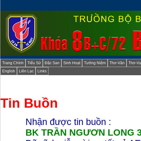
Trang Chính
Tiểu Sử
Đặc San
Sinh Hoạt
Tưởng Niệm
Thơ-Văn
Thơ-Vu
English
Liên Lạc
Links
Tin Buồn
Nhận được tin buồn :
BK TRẦN NGƯƠN LONG 