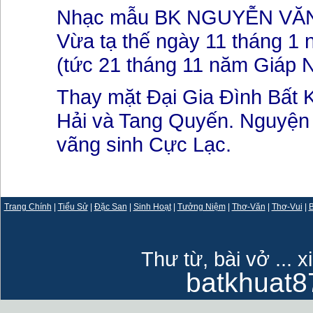
Nhạc mẫu BK NGUYỄN VĂN
Vừa tạ thế ngày 11 tháng 1
(tức 21 tháng 11 năm Giáp 
Thay mặt Đại Gia Đình Bất K
Hải và Tang Quyến. Nguyện
vãng sinh Cực Lạc.
Trang Chính
|
Tiểu Sử
|
Đặc San
|
Sinh Hoạt
|
Tưởng Niệm
|
Thơ-Văn
|
Thơ-Vui
|
B
Thư từ, bài vở ... x
batkhuat