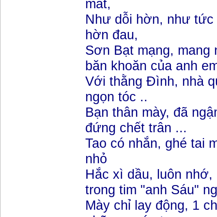
mắt,
Như dỗi hờn, như tức 
hờn đau,
Sơn Bạt mạng, mang 
băn khoăn của anh em 
Với thằng Đình, nhà q
ngọn tóc ..
Bạn thân mày, đã ngậ
đứng chết trân ...
Tao có nhắn, ghé tai 
nhỏ
Hắc xì dầu, luôn nhớ
trong tim "anh Sáu" ng
Mày chỉ lay động, 1 ch