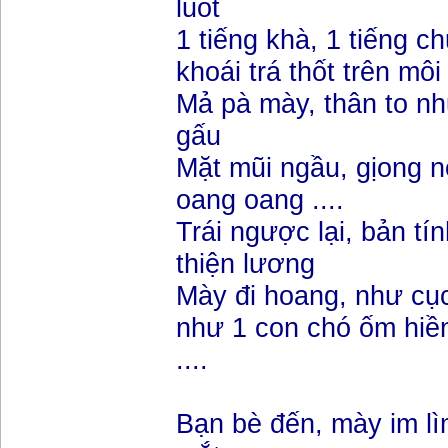
luốt
1 tiếng khà, 1 tiếng ch
khoái trá thốt trên môi 
Mả pà mày, thân to n
gấu
Mặt mũi ngầu, gịong n
oang oang ....
Trái ngược lại, bản tí
thiện lương
Mày đi hoang, như cục
như 1 con chó ốm hiề
....
Bạn bè đến, mày im l