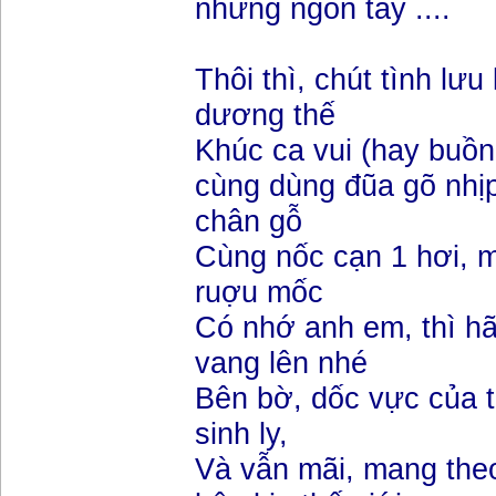
những ngón tay ....
Thôi thì, chút tình lưu
dương thế
Khúc ca vui (hay buồn
cùng dùng đũa gõ nhịp
chân gỗ
Cùng nốc cạn 1 hơi, 
ruợu mốc
Có nhớ anh em, thì h
vang lên nhé
Bên bờ, dốc vực của t
sinh ly,
Và vẫn mãi, mang the