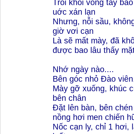
Trôi khỏi vòng tay ba
uớc xán lạn
Nhưng, nỗi sầu, khôn
giờ vơi cạn
Là sẽ mất mày, đã kh
được bao lâu thấy mặt .
Nhớ ngày nào....
Bên góc nhỏ Đào viên
Mày gỡ xuống, khúc c
bên chân
Đặt lên bàn, bên chén
nồng hơi men chiến h
Nốc cạn ly, chỉ 1 hơi, l