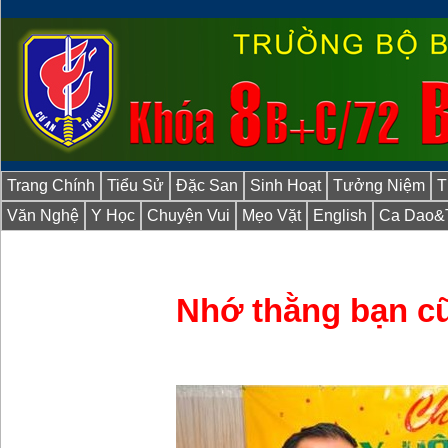
Trang Chính
Tiểu Sử
Đặc San
Sinh Hoạt
Tưởng Niệm
T
Văn Nghệ
Y Học
Chuyện Vui
Mẹo Vặt
English
Ca Dao&
Nhớ thằng bạn cũ