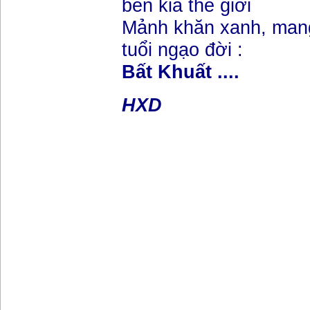
bên kia thế giới
Mảnh khăn xanh, man
tuổi ngạo đời :
Bất Khuất ....
HXD