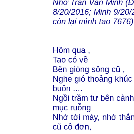
Nhớ Trần Văn Minh (Đ
8/20/2016; Minh 9/20/
còn lại mình tao 7676)
Hôm qua ,
Tao có về
Bên giòng sông cũ ,
Nghe gió thoảng khúc
buồn ....
Ngồi trầm tư bên cành
mục ruỗng
Nhớ tới mày, nhớ thằ
cũ cô đơn,