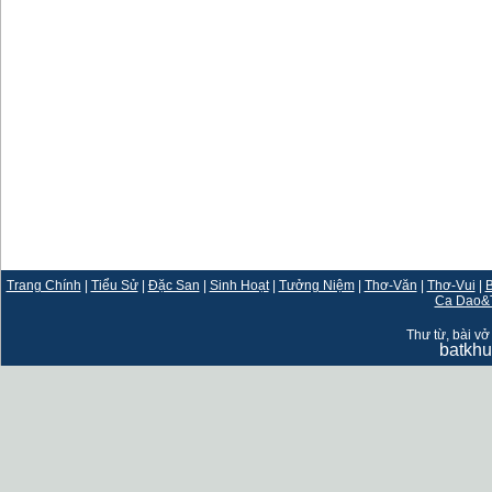
Trang Chính
|
Tiểu Sử
|
Đặc San
|
Sinh Hoạt
|
Tưởng Niệm
|
Thơ-Văn
|
Thơ-Vui
|
B
Ca Dao&
Thư từ, bài vở 
batkh