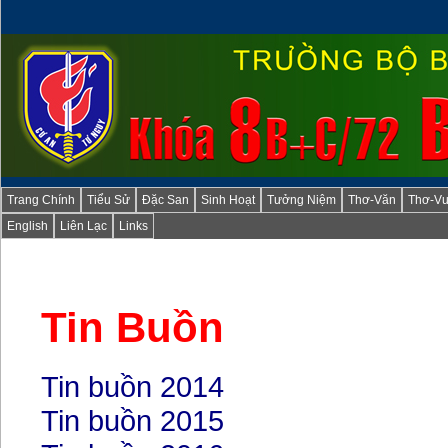
Trang Chính
Tiểu Sử
Đặc San
Sinh Hoạt
Tưởng Niệm
Thơ-Văn
Thơ-Vu
English
Liên Lạc
Links
Tin Buồn
Tin buồn 2014
Tin buồn 2015