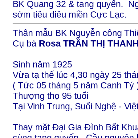
BK Quang 32 & tang quyến.
Ng
sớm tiêu diêu miền Cực Lạc.
Thân mẫu BK Nguyễn công Thi
Cụ bà
Rosa TRẦN THỊ THAN
Sinh năm 1925
Vừa tạ thế lúc 4,30 ngày 25 th
( Tức 05 tháng 5 năm Canh Tý 
Thượng thọ 95 tuổi
Tại Vinh Trung, Suối Nghệ - Vi
Thay mặt Đại Gia Đình Bất Khuấ
cùng tang quyến. Cầu nguyện 