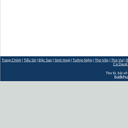
Trang Chính
|
Tiểu Sử
|
Đặc San
|
Sinh Hoạt
|
Tưởng Niệm
|
Thơ-Văn
|
Thơ-Vui
|
B
Ca Dao&
Thư từ, bài vở 
batkh