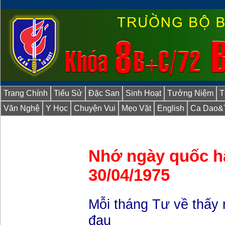
Trang Chính
Tiểu Sử
Đặc San
Sinh Hoạt
Tưởng Niệm
T
Văn Nghệ
Y Học
Chuyện Vui
Mẹo Vặt
English
Ca Dao&
Nhớ ngày quốc h
30/04/1975
Mỗi tháng Tư về thấy 
đau