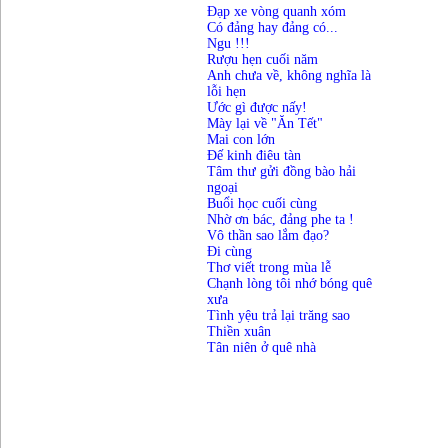
Đạp xe vòng quanh xóm
Có đảng hay đảng có...
Ngu !!!
Rượu hẹn cuối năm
Anh chưa về, không nghĩa là
lỗi hẹn
Ước gì được nấy!
Mày lại về "Ăn Tết"
Mai con lớn
Đế kinh điêu tàn
Tâm thư gửi đồng bào hải
ngoại
Buổi học cuối cùng
Nhờ ơn bác, đảng phe ta !
Vô thần sao lắm đạo?
Đi cùng
Thơ viết trong mùa lễ
Chạnh lòng tôi nhớ bóng quê
xưa
Tình yệu trả lại trăng sao
Thiền xuân
Tân niên ở quê nhà