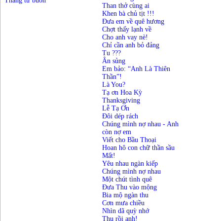
Tháng tư buồn
Than thở cùng ai
Khen bà chủ tịt !!!
Đưa em về quê hương
Chợt thấy lạnh về
Cho anh vay nè!
Chỉ cần anh bỏ đảng
Tu ???
Ân sủng
Em bảo: “Anh Là Thiên
Thần”!
Là You?
Tạ ơn Hoa Kỳ
Thanksgiving
Lễ Tạ Ơn
Đôi dép rách
Chúng mình nợ nhau - Anh
còn nợ em
Viết cho Bầu Thoại
Hoan hô con chữ thần sầu
Mất!
Yêu nhau ngàn kiếp
Chúng mình nợ nhau
Một chút tình quê
Đưa Thu vào mộng
Bia mộ ngàn thu
Cơn mưa chiều
Nhìn dã quỳ nhớ
Thu rồi anh
!