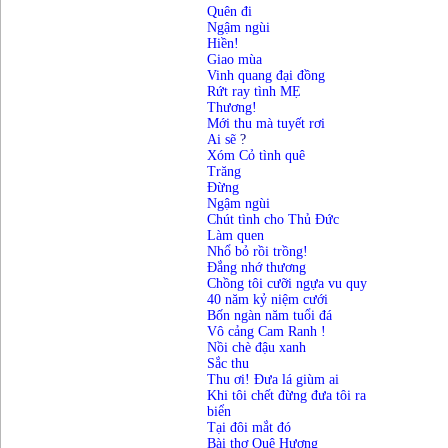
Quên đi
Ngậm ngùi
Hiền!
Giao mùa
Vinh quang đại đồng
Rứt ray tình MẸ
Thương!
Mới thu mà tuyết rơi
Ai sẽ
?
Xóm Cỏ tình quê
Trăng
Đừng
Ngậm ngùi
Chút tình cho Thủ Đức
Làm quen
Nhổ bỏ rồi trồng!
Đắng nhớ thương
Chồng tôi cưỡi ngựa vu quy
40 năm kỷ niệm cưới
Bốn ngàn năm tuổi đá
Vô cảng Cam Ranh !
Nồi chè đậu xanh
Sắc thu
Thu
ơi! Đưa lá giùm ai
Khi tôi chết đừng đưa tôi ra
biển
Tại đôi mắt đó
Bài thơ Quê Hương