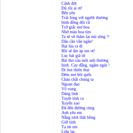
Cảnh đời
Đủ rồi ai ơi!
Bến yêu
Trải lòng với người thương
binh đồng đội cũ
Trở giấc mơ hoa
Nhớ màu hoa tím
Ta sẽ về thăm lại núi sông !!
Dân cần vần ngân!
Hạt lúa ra đi
Rồi sẽ
ấ
m
á
p
e
m
ơ
i!
Lục bát giã từ
Bài thơ của một anh thương
binh. Cay đắng, ngậm ngùi !
Đi tìm thiên thai
Đêm mơ hồi quốc
Cháu chắt chúng ta
Ngoan đạo
Vô vọng
Dáng tình
Tuyệt tình ca
Xuyến xao
Đã đến đường cùng
Anh yêu em
Nắng tươi thật hồng
Giữ tình
Tạ ơn em
Liên lạc