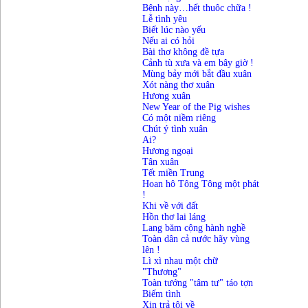
Bệnh này…hết thuôc chữa !
Lễ tình yêu
Biết lúc nào yếu
Nếu ai có hỏi
Bài thơ không đề tựa
Cảnh tù xưa và em bây giờ !
Mùng bảy mới bắt đầu xuân
Xót nàng thơ xuân
Hương xuân
New Year of the Pig wishes
Có một niềm riêng
Chút ý tình xuân
Ai?
Hương ngoại
Tân xuân
Tết miền Trung
Hoan hô Tông Tông một phát
!
Khi về với đất
Hồn thơ lai láng
Lang băm cộng hành nghề
Toàn dân cả nước hãy vùng
lên !
Lì xì nhau một chữ
"Thương"
Toàn tướng "tâm tư" táo tợn
Biếm tình
Xin trả tôi về