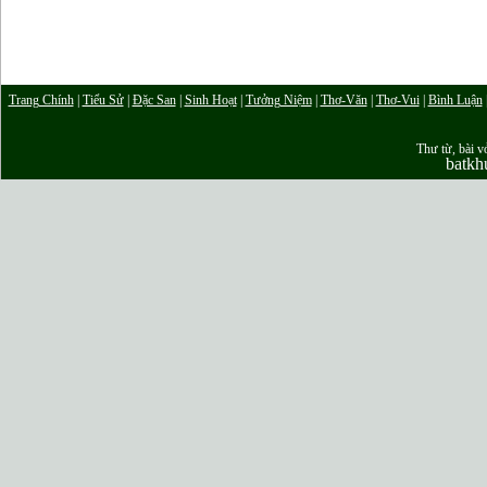
Trang Chính
|
Tiểu Sử
|
Đặc San
|
Sinh Hoạt
|
Tưởng Niệm
|
Thơ-Văn
|
Thơ-Vui
|
Bình Luận
Thư từ, bài vở
batk