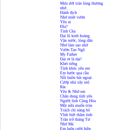
Mưa ướt tràn lòng thương
nhớ…
Đánh địch
Nhớ miệt vườn
Yêu ai
Đỉa?
Tình Cha
Đại lộ kinh hoàng
Vận nước, lòng dân
Nhớ làm sao nhớ
Vườn Tao Ngộ
My Father
Dại ơi là dại!
Khét tiếng
Tình khúc yêu em
Em bước qua cầu
Nỗi buồn hải ngoại
Cướp nhà xây mộ
Rác
Yêu & Nhớ em
Chân dung tình yêu
Người lính Cộng Hòa
Một nửa muốn tròn
Trách chi nàng bỏ
Vĩnh biệt thâm tình
Trăn trở tháng Tư
Nhớ Má
Em luôn cười hiền