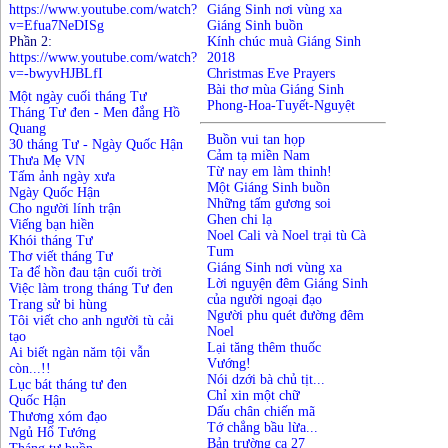
https://www.youtube.com/watch?
Giáng Sinh nơi vùng xa
v=Efua7NeDISg
Giáng Sinh buồn
Phần 2:
Kính chúc muà Giáng Sinh
https://www.youtube.com/watch?
2018
v=-bwyvHJBLfI
Christmas Eve Prayers
Bài thơ mùa Giáng Sinh
Một ngày cuối tháng Tư
Phong-Hoa-Tuyết-Nguyệt
Tháng Tư đen - Men đắng Hồ
Quang
Buồn vui tan họp
30 tháng Tư - Ngày Quốc Hận
Cảm tạ miền Nam
Thưa Mẹ VN
Từ nay em làm thinh!
Tấm ảnh ngày xưa
Một Giáng Sinh buồn
Ngày Quốc Hận
Những tấm gương soi
Cho người lính trận
Ghen chi lạ
Viếng bạn hiền
Noel Cali và Noel trại tù Cà
Khói tháng Tư
Tum
Thơ viết tháng Tư
Giáng Sinh nơi vùng xa
Ta để hồn đau tận cuối trời
Lời nguyện đêm Giáng Sinh
Việc làm trong tháng Tư đen
của người ngoại đạo
Trang sử bi hùng
Người phu quét đường đêm
Tôi viết cho anh người tù cải
Noel
tạo
Lại tăng thêm thuốc
Ai biết ngàn năm tội vẫn
Vướng!
còn...!!
Nói dzới bà chủ tịt...
Lục bát tháng tư đen
Chỉ xin một chữ
Quốc Hận
Dấu chân chiến mã
Thương xóm đạo
Tớ chẳng bầu lừa...
Ngủ Hổ Tướng
Bản trường ca 27