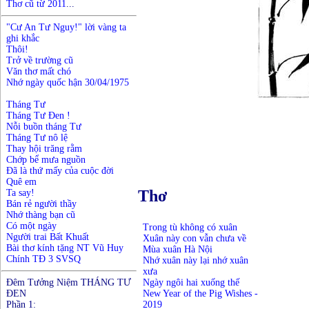
Thơ cũ từ 2011
...
"Cư An Tư Nguy!" lời vàng ta
ghi khắc
Thôi!
Trở về trường cũ
Văn thơ mất chó
Nhớ ngày quốc hận 30/04/1975
Tháng Tư
Tháng Tư Đen !
Nỗi buồn tháng Tư
Tháng Tư nô lệ
Thay hội trăng rằm
Chớp bể mưa nguồn
Đã là thứ mấy của cuộc đời
Quê em
Thơ
Ta say!
Bán rẻ người thầy
Nhớ thàng bạn cũ
Có một ngày
Trong tù không có xuân
Người trai Bất Khuất
Xuân này con vẫn chưa về
Bài thơ kính tặng NT Vũ Huy
Mùa xuân Hà Nội
Chính TĐ 3 SVSQ
Nhớ xuân này lại nhớ xuân
xưa
Đêm Tưởng Niệm THÁNG TƯ
Ngày ngôi hai xuống thế
ĐEN
New Year of the Pig Wishes -
Phần 1:
2019