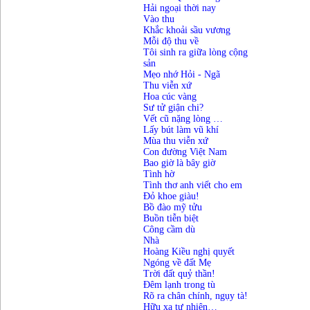
Hải ngoại thời nay
Vào thu
Khắc khoải sầu vương
Mỗi độ thu về
Tôi sinh ra giữa lòng cộng
sản
Mẹo nhớ Hỏi - Ngã
Thu viễn xứ
Hoa cúc vàng
Sư tử giận chi?
Vết cũ nặng lòng …
Lấy bút làm vũ khí
Mùa thu viễn xứ
Con đường Việt Nam
Bao giờ là bây giờ
Tình hờ
T
ình thơ anh viết cho em
Đỏ khoe giàu!
Bồ đào mỹ tửu
Buồn tiễn biệt
Công cầm dù
Nhà
Hoàng Kiều nghị quyết
Ngóng về đất Mẹ
Trời đất quỷ thần!
Đêm lạnh trong tù
Rõ ra chân chính, ngụy tà!
Hữu xạ tự nhiên…