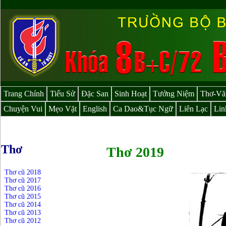
Trang Chính
Tiểu Sử
Đặc San
Sinh Hoạt
Tưởng Niệm
Thơ-Vă
Chuyện Vui
Mẹo Vặt
English
Ca Dao&Tục Ngữ
Liên Lạc
Lin
Thơ
Thơ 2019
Thơ cũ 2018
Thơ cũ 2017
Thơ cũ 2016
Thơ cũ 2015
Thơ cũ 2014
Thơ cũ 2013
Thơ cũ 2012