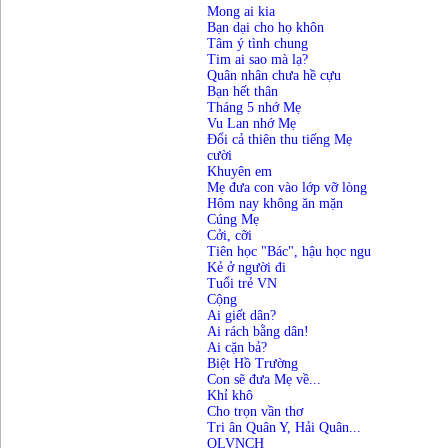
Mong ai kia
Bạn dại cho họ khôn
Tâm ý tình chung
Tim ai sao mà lạ?
Quân nhân chưa hề cựu
Bạn hết thân
Tháng 5 nhớ Mẹ
Vu Lan nhớ Mẹ
Đổi cả thiên thu tiếng Mẹ
cười
Khuyên em
Mẹ đưa con vào lớp vỡ lòng
Hôm nay không ăn mặn
Cúng Mẹ
Cởi, cỡi
Tiên học "Bác", hậu học ngu
Kẻ ở người đi
Tuổi trẻ VN
Cộng
Ai giết dân?
Ai rách bằng dân!
Ai cặn bả?
Biệt Hồ Trường
Con sẽ đưa Mẹ về...
Khỉ khô
Cho trọn vần thơ
Tri ân Quân Y, Hải Quân...
QLVNCH