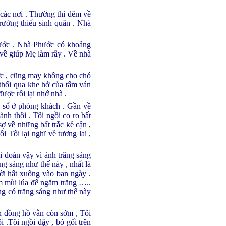
 các nơi . Thường thì đêm về
rường thiếu sinh quân . Nhà
hước . Nhà Phước có khoảng
 về giúp Mẹ làm rẫy . Về nhà
ước , cũng may không cho chó
 thổi qua khe hở của tấm ván
ược rồi lại nhớ nhà .
 sổ ở phòng khách . Gần về
nh thôi . Tôi ngồi co ro bất
ợ về những bất trắc kề cận ,
 Tôi lại nghĩ về tương lai ,
i đoán vậy vì ánh trăng sáng
g sáng như thế này , nhất là
ời hất xuống vào ban ngày .
m mùi lúa để ngắm trăng …..
g có trăng sáng như thế này
n đồng hồ vẫn còn sớm , Tôi
.Tôi ngồi dậy , bó gối trên