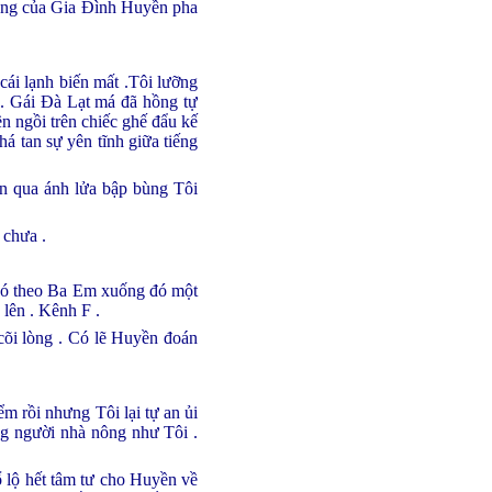
iếng của Gia Đình Huyền pha
cái lạnh biến mất .Tôi lưỡng
 . Gái Đà Lạt má đã hồng tự
n ngồi trên chiếc ghế đẩu kế
há tan sự yên tĩnh giữa tiếng
ền qua ánh lửa bập bùng Tôi
 chưa .
 có theo Ba Em xuống đó một
lên . Kênh F .
 cõi lòng . Có lẽ Huyền đoán
ểm rồi nhưng Tôi lại tự an ủi
ững người nhà nông như Tôi .
 lộ hết tâm tư cho Huyền về