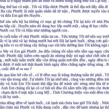
,nhất là ở ngay thành phố an bình và nhiều bóng hồng như Đà Lạt này .
sáng thứ hai có mặt . Tôi và Hậu được Phước là thổ địa nơi đây dẫn đi
Ba của Phước là một quân nhân đã tử trận , Phước được tuyển vào t
và đứa Em gái tên Huyền .
thứ sáu nếu bộ ba không có mục gì thì chúng Tôi lại kéo về nhà P
rau bắp cải . Huyền năm đó đang học lớp mười một , sáng đi học chiều
Phước coi Tôi và Hậu như những người con .
ều cuối tuần về nhà Phước nhậu lai rai . Tửu lượng Tôi dở nên say tr
c vì lạ nhà vả lại tháng mười hai trời Đà lạt lạnh buốt , từng cơn gió
ng kêu vi vu từ hàng cây thông cao vút bên đường làm Tôi không ngủ đ
o Mẹ và Em gái Phước ,ba đứa chúng tôi nằm trên tấm sạp ngay cửa
 thức Phước dậy kiếm cơm nguội ăn nhưng thấy nó ngủ như chết nên đà
 , mới mấy tuần trước đây còn đóng quân nơi tiền đồn , ngày đêm lo s
ại được ở một nơi thật thanh bình ngày đêm chẳng nghe tiếng súng . Rồi
, cuộc đời sẽ ra sao ?
 qua khe hở cửa sổ , có lẽ đêm nay là trăng thượng tuần thì phải . Tô
vào tận trong nhà .Tự nhiên Tôi lại nhớ nhà , cũng vào những đêm trăn
y và Anh Em Tôi tranh thủ đập lúa để tránh sức nóng như lửa từ tr
Anh Em chúng tôi lại có cơ hội nô đùa rồi nằm trên lớp rơm còn thơ
n chạm địch ở mặt trận Long Mỹ , Tỉnh Chương thiện vào một đêm cũn
ị đã hy sinh .
ùa đông đêm về lạnh buốt , cái lạnh mà chưa bao giờ Tôi thấy . Nhì
ấm chăn mà Phước và Hậu đang cuốn , đắp cho đỡ lạnh nhưng lại thôi 