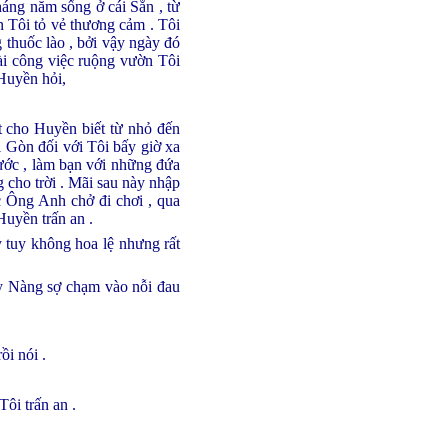
áng năm sống ở cái Sắn , từ
n Tôi tỏ vẻ thương cảm . Tôi
g thuốc lào , bởi vậy ngày đó
ài công việc ruộng vườn Tôi
 Huyền hỏi,
ật cho Huyền biết từ nhỏ đến
i Gòn đối với Tôi bấy giờ xa
nước , làm bạn với những đứa
g cho trời . Mãi sau này nhập
 Ông Anh chở đi chơi , qua
Huyền trấn an .
 tuy không hoa lệ nhưng rất
y Nàng sợ chạm vào nỗi đau
ồi nói .
ôi trấn an .