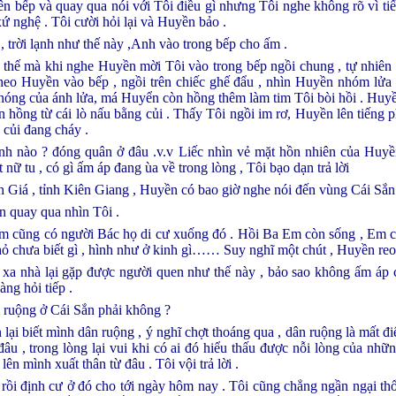
ên bếp và quay qua nói với Tôi điều gì nhưng Tôi nghe không rõ vì t
 nghệ . Tôi cười hỏi lại và Huyền bảo .
 trời lạnh như thế này ,Anh vào trong bếp cho ấm .
 thế mà khi nghe Huyền mời Tôi vào trong bếp ngồi chung , tự nhiên 
heo Huyền vào bếp , ngồi trên chiếc ghế đẩu , nhìn Huyền nhóm lửa
nóng của ánh lửa, má Huyển còn hồng thêm làm tim Tôi bòi hồi . Huyề
an hồng từ cái lò nấu bằng củi . Thấy Tôi ngồi im rơ, Huyền lên tiếng p
 củi đang cháy .
ỉnh nào ? đóng quân ở đâu .v.v Liếc nhìn vẻ mặt hồn nhiên của Huy
nữ tu , có gì ấm áp đang ùa về trong lòng , Tôi bạo dạn trả lời
 Giá , tỉnh Kiên Giang , Huyền có bao giờ nghe nói đến vùng Cái Sắn
n quay qua nhìn Tôi .
 Em cũng có người Bác họ di cư xuống đó . Hồi Ba Em còn sống , Em
ỏ chưa biết gì , hình như ở kinh gì…… Suy nghĩ một chút , Huyền reo 
ính xa nhà lại gặp được người quen như thế này , bảo sao không ấm áp
ng hỏi tiếp .
 ruộng ở Cái Sắn phải không ?
 lại biết mình dân ruộng , ý nghĩ chợt thoáng qua , dân ruộng là mất đi
đâu , trong lòng lại vui khi có ai đó hiểu thấu được nỗi lòng của nh
lên mình xuất thân từ đâu . Tôi vội trả lời .
ồi định cư ở đó cho tới ngày hôm nay . Tôi cũng chẳng ngần ngại thổ