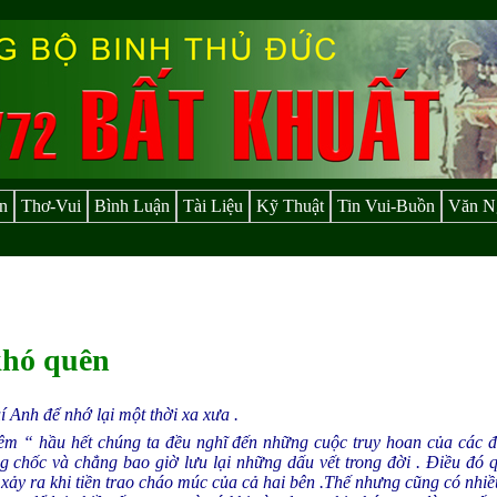
n
Thơ-Vui
Bình Luận
Tài Liệu
Kỹ Thuật
Tin Vui-Buồn
Văn N
khó quên
uí Anh để nhớ lại một thời xa xưa .
đêm “ hầu hết chúng ta đều nghĩ đến những cuộc truy hoan của các 
ng chốc và chẳng bao giờ lưu lại những dấu vết trong đời . Điều đó 
 xảy ra khi tiền trao cháo múc của cả hai bên .Thế nhưng cũng có nh