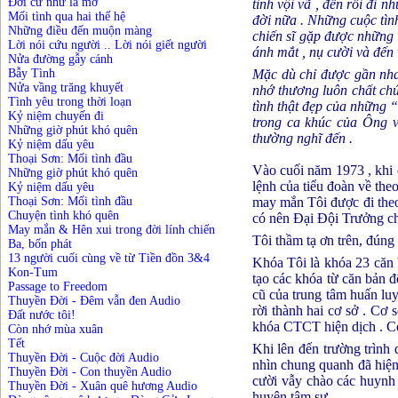
Đời cứ như là mơ
tình vội vã , đến rồi đi 
Mối tình qua hai thế hệ
đời nữa . Những cuộc tình
Những điều đến muộn màng
chiến sĩ gặp được những 
Lời nói cứu người .. Lời nói giết người
ánh mắt , nụ cười và đến 
Nửa đường gẫy cánh
Mặc dù chỉ được gần nhau
Bẫy Tình
Nửa vầng trăng khuyết
nhớ thương luôn chất chứ
Tình yêu trong thời loạn
tình thật đẹp của những 
Kỷ niệm chuyến đi
trong ca khúc của Ông v
Những giờ phút khó quên
thường nghĩ đến .
Kỷ niệm dấu yêu
Thoại Sơn: Mối tình đầu
Vào cuối năm 1973 , khi 
Những giờ phút khó quên
lệnh của tiểu đoàn về the
Kỷ niệm dấu yêu
may mắn Tôi được đi theo
Thoại Sơn: Mối tình đầu
Chuyện tình khó quên
có nên Đại Đội Trưởng cho
May mắn & Hên xui trong đời lính chiến
Tôi thầm tạ ơn trên, đúng
Ba, bốn phát
13 người cuối cùng về từ Tiền đồn 3&4
Khóa Tôi là khóa 23 căn b
Kon-Tum
tạo các khóa từ căn bản đ
Passage to Freedom
cũ của trung tâm huấn lu
Thuyền Đời - Đêm vẫn đen Audio
rời thành hai cơ sở . C
Đất nước tôi!
khóa CTCT hiện dịch . Cơ
Còn nhớ mùa xuân
Tết
Khi lên đến trường trình
Thuyền Đời - Cuộc đời Audio
nhìn chung quanh đã hiện
Thuyền Đời - Con thuyền Audio
cười vẫy chào các huynh 
Thuyền Đời - Xuân quê hương Audio
huyên tâm sự .