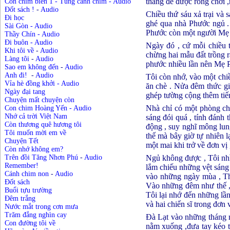
tháng để được rong chơi 
Con chim biển 1 - Tung cánh chim
-
Audio
Đốt sách !
-
Audio
Chiều thứ sáu xả trại và 
Đi học
ghé qua nhà Phước ngủ . 
Sài Gòn
-
Audio
Phước còn một người Mẹ 
Thầy Chín - Audio
Đi buôn - Audio
Ngày đó , cứ mỗi chiều 
Khi tôi về
-
Audio
chừng hai mẫu đất trồng 
Làng tôi
-
Audio
phước nhiều lần nên Mẹ 
Sao em không đến
-
Audio
Anh đi!
-
Audio
Tôi còn nhớ, vào một chi
Vỉa hè đồng khởi
-
Audio
ăn chè . Nửa đêm thức giấ
Ngày đại tang
ghép tường cộng thêm tiế
Chuyện mất chuyện còn
Nhà chỉ có một phòng ch
Con chim Hoàng Yến
-
Audio
Nhớ cả trời Việt Nam
sáng đói quá , tính đánh
Còn thương quê hương tôi
động , suy nghĩ mông lung
Tôi muốn mời em về
thế mà bây giờ tự nhiên l
Chuyện Tết
một mai khi trở về đơn vị 
Còn nhớ không em?
Ngủ không được , Tôi nhìn
Trên đồi Tăng Nhơn Phú
-
Audio
Remember!
lắm chiếu những vệt sáng 
Cánh chim non
-
Audio
vào những ngày mùa , Thầ
Đốt sách
Vào những đêm như thế , 
Buổi tựu trường
Tôi lại nhớ đến những lầ
Đêm trắng
và hai chiến sĩ trong đơn v
Nước mắt trong cơn mưa
Trăm đắng nghìn cay
Đà Lạt vào những tháng m
Con đường tôi về
nằm xuống ,đưa tay kéo t