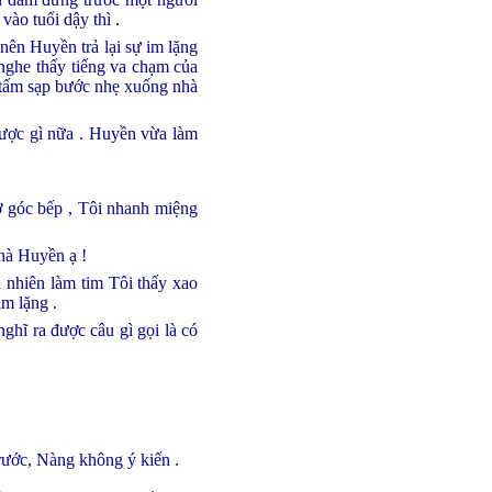
ào tuổi dậy thì .
nên Huyền trả lại sự im lặng
 nghe thấy tiếng va chạm của
i tấm sạp bước nhẹ xuống nhà
 được gì nữa . Huyền vừa làm
 ở góc bếp , Tôi nhanh miệng
hà Huyền ạ !
 nhiên làm tim Tôi thấy xao
im lặng .
ghĩ ra được câu gì gọi là có
rước, Nàng không ý kiến .