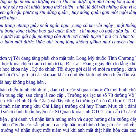
nhưng để lại nhiều ấn tượng và có khi còn được ghi nhớ trong lòng suốt 
 này xảy ra rất nhiều trong thời chiến , nhất là đối với những đơn vị 
em gái hậu phương khi dừng quân , hay đóng quân gần một ngôi làng
với nhau .
 trong những giây phút ngắn ngủi ,cũng có khi vài ngày , một tháng
a trong lòng chẳng bao giờ quên được , chỉ mong có ngày gặp lại . C
“ người Em gái hậu phương còn Anh nơi chiến tuyến” mà Cố Nhạc Sĩ 
à luôn mãi được khắc ghi trong lòng không giống như chuyện tìn
đơn vị Tôi đang tăng phái cho mặt trận Long Mỹ thuộc Tỉnh Chương 
o học khóa chiến tranh chính trị tại Đà Lạt . Đang ngày đêm lo lắng khô
 học khóa này . Lý do chính Tôi được gởi đi là vì mới ra trường , ki
Tôi đi và giữ lại các sĩ quan khác có nhiều kinh nghiệm chiến đấu và
 là hay không bằng hên .
ản chiến tranh chính trị , dành cho các sĩ quan thuộc đủ mọi binh ch
ến trung cấp, sau cùng là cao cấp . Trường tọa lạc tai số 78 đường Võ 
yện Hiến Binh Quốc Gia ) và đây cũng là trường cũ của đại học CTC
ơ sở mới nằm trong khu Chi Lăng ( trường chỉ huy Tham Mưu cũ ) dà
 sở cũ dành huấn luyện các Sĩ Quan khóa sinh CTCT các cấp từ các đơ
 diện , ghi danh và nhận lãnh mùng mền và được hướng dẫn xuống dẫy 
 hiện đầy đủ các sắc phục , các cấp bậc mọi binh chủng từ các nơi v
trưởng và nhận được một niềm vui khi ánh mắt thật hiền hòa của các