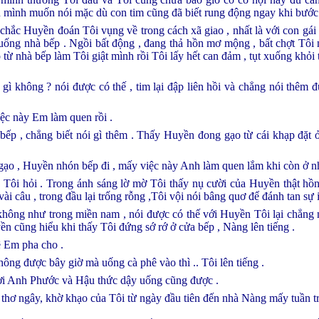
 mình muốn nói mặc dù con tim cũng đã biết rung động ngay khi bước v
chắc Huyền đoán Tôi vụng về trong cách xã giao , nhất là với con gái 
xuống nhà bếp . Ngồi bất động , đang thả hồn mơ mộng , bất chợt Tôi
 từ nhà bếp làm Tôi giật mình rồi Tôi lấy hết can đảm , tụt xuống khỏ
gì không ? nói được có thế , tim lại đập liên hồi và chẳng nói thêm
ệc này Em làm quen rồi .
 bếp , chẳng biết nói gì thêm . Thấy Huyền đong gạo từ cái khạp đặt
ạo , Huyền nhón bếp đi , mấy việc này Anh làm quen lắm khi còn ở n
Tôi hỏi . Trong ánh sáng lờ mờ Tôi thấy nụ cười của Huyền thật hồn
i câu , trong đầu lại trống rỗng ,Tôi vội nói bâng quơ để đánh tan sự 
không như trong miền nam , nói được có thế với Huyền Tôi lại chẳng n
ền cũng hiểu khi thấy Tôi đứng sớ rớ ở cửa bếp , Nàng lên tiếng .
 Em pha cho .
hông được bây giờ mà uống cà phê vào thì .. Tôi lên tiếng .
ợi Anh Phước và Hậu thức dậy uống cũng được .
 thơ ngây, khờ khạo của Tôi từ ngày đầu tiên đến nhà Nàng mấy tuần t