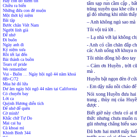
Hãy còn đó niềm tin
tấm sạp run cầm cập , bấ
Chiều ra biển
trăng xuyên qua khe cửa 
Những đứa con đẽ muộn
gì đó nhưng khi nhìn thấy
Một thời kỷ niệm
Bãi tập
– Anh không ngủ sao mà 
Bước chân Việt Nam
Tôi vội trả lời .
Người lính già
Để nhớ
– Lạ nhà với lại không c
Đi buôn
- Anh có cần chăn đắp c
Ngày anh đi
Kỷ niệm xưa
các Anh uống tới khuya 
Rồi tết lại đến
Tôi nhìn đồng hồ đeo tay 
Bài thánh ca buồn
Tears of pride
– Cảm ơn Huyền , trời cũ
We remember
mà .
Vui - Buồn … Ngày hội ngộ 44 năm khoá
Huyền bật ngọn đèn ở cửa
8B+C/72
Mùa hè đỏ lửa
- Em dậy nấu nồi cháo để
Dư âm ngày hội ngộ 44 năm tại California
Nói xong Huyền đưa hai t
Có chuyến bay
Lời ca
trang , thùy mị của Huyề
Quỳnh Hương diển tích
được .
Để nhớ để quên
Biết giờ này chưa có ai 
Cờ mình!
thức nhưng chưa muốn ra 
Khắc chữ Tự Do
Mai cai hạ
gũi nhưng chẳng hiểu sao 
Củ khoai mì
Đã hơn hai mươi mấy tuổi 
Khinh Binh 344
trước nay có ai dám xâm