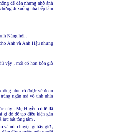
 không để đèn nhưng nhờ ánh
 chừng đi xuống nhà bếp làm
ạnh Nàng hỏi .
n cho Anh và Anh Hậu nhưng
dữ vậy , mới có hơn bốn giờ
 không nhìn rõ được vẻ đoan
 trắng ngần mà vô tình nhìn
lúc này . Mẹ Huyền có lẽ đã
 gì đó để tạo điều kiện gần
 lực bất tòng tâm .
o và nói chuyện gì bây giờ ,
n đảm đứng trước một người