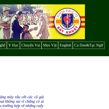
ghệ
Y Học
Chuyện Vui
Mẹo Vặt
English
Ca Dao&Tục Ngữ
đấng mày râu với các cô gái
quả không sai vì chẳng có ai
iều trường hợp về những cuộc