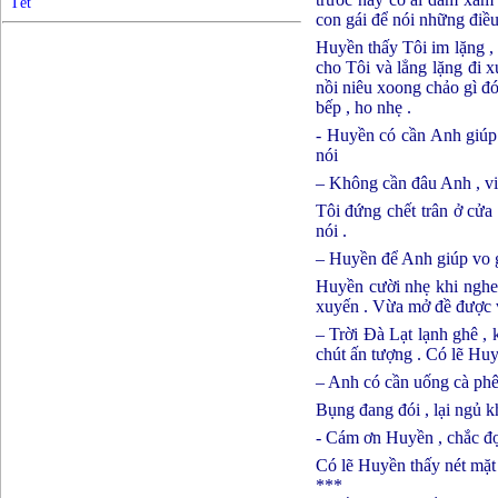
Tết
con gái để nói những điều
Huyền thấy Tôi im lặng , 
cho Tôi và lẳng lặng đi 
nồi niêu xoong chảo gì đó
bếp , ho nhẹ .
- Huyền có cần Anh giúp 
nói
– Không cần đâu Anh , vi
Tôi đứng chết trân ở cửa
nói .
– Huyền để Anh giúp vo g
Huyền cười nhẹ khi nghe 
xuyến . Vừa mở đề được và
– Trời Đà Lạt lạnh ghê , 
chút ấn tượng . Có lẽ Huy
– Anh có cần uống cà phê
Bụng đang đói , lại ngủ k
- Cám ơn Huyền , chắc đ
Có lẽ Huyền thấy nét mặt
***