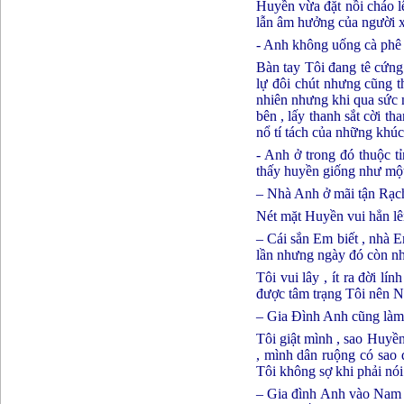
Huyền vừa đặt nồi cháo l
lẫn âm hưởng của người xứ
- Anh không uống cà phê ,
Bàn tay Tôi đang tê cứng
lự đôi chút nhưng cũng t
nhiên nhưng khi qua sức 
bên , lấy thanh sắt cời th
nổ tí tách của những khúc
- Anh ở trong đó thuộc t
thấy huyền giống như một 
– Nhà Anh ở mãi tận Rạch
Nét mặt Huyền vui hẳn lê
– Cái sắn Em biết , nhà
lần nhưng ngày đó còn nh
Tôi vui lây , ít ra đời l
được tâm trạng Tôi nên Nà
– Gia Đình Anh cũng làm
Tôi giật mình , sao Huyền
, mình dân ruộng có sao 
Tôi không sợ khi phải nói 
– Gia đình Anh vào Nam r