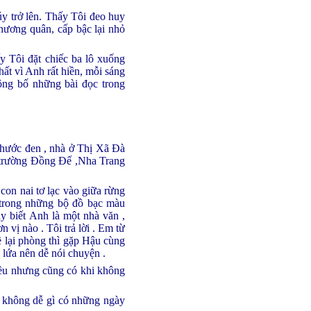
y trở lên. Thấy Tôi đeo huy
hương quân, cấp bậc lại nhỏ
 Tôi đặt chiếc ba lô xuống
hất vì Anh rất hiền, mỗi sáng
ông bố những bài đọc trong
Phước đen , nhà ở Thị Xã Đà
n trường Đồng Đế ,Nha Trang
con nai tơ lạc vào giữa rừng
 trong những bộ đồ bạc màu
y biết Anh là một nhà văn ,
 vị nào . Tôi trả lời . Em từ
 lại phòng thì gặp Hậu cùng
 lứa nên dễ nói chuyện .
hiều nhưng cũng có khi không
nh không dễ gì có những ngày