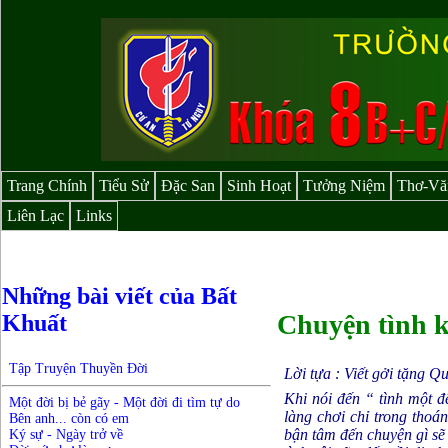
Trang Chính
Tiểu Sử
Đặc San
Sinh Hoạt
Tưởng Niệm
Thơ-Vă
Liên Lạc
Links
Những bài viết của Bất
Chuyện tình 
Khuất
Tập Truyện Thuyền Đời
Lời tựa : Viết gởi tặng Q
Khi nói đến “ tình một 
Một đời bị bẻ gãy - Một đời đi tìm tự do
làng chơi chỉ trong thoá
Bên anh... còn có em
bận tâm đến chuyện gì sẽ
Ký sự - Ngày trở về