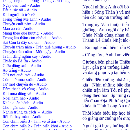
Dòng sông quê hương - Dòng Cửu Long
Ngày oan trái!
-
Audio
Ngoài những Anh cởi bỏ b
Đất nước tôi
-
Audio
hiệu ( Sóng Thần ) và mà
Khi người tù trở về
nên các huynh trưởng nhìn
Tiếng trống Mê Linh
-
Audio
Chuyện cuối năm
-
Audio
Trung úy Vân thuộc tiểu
Màu áo cũ
-
Audio
giường . Anh ngồi dậy bắt
Mang theo quê hương
-
Audio
Chúa Nhật cùng nhau đi 
Trong âm thầm còn nhớ ai!
-
Audio
Thánh Lễ Chúa Nhật lúc 6
Sài Gòn là đây sao em!
-
Audio
- Em nghe nói bên Trâu Đ
Chuyện trăm năm - Trên quê hương
-
Audio
Chuyện trăm năm - Một ngày
-
Audio
- Cũng tùy , Anh làm việ
Trăm đắng nghìn cay
-
Audio
Chiếc áo Bà Ba
-
Audio
Giường bên phải là Thiếu
Giữa đồng xưa
-
Audio
Lạt , gần phi trường Liê
Áo trắng
-
Audio
và đang phục vụ tại tiểu k
Gửi nơi cuối trời
-
Audio
Chiều đến xuống nhà ăn ,
Còn nhớ mùa xuân
-
Audio
Từ một chuyến đò
-
Audio
già . Nhìn những bậc đà
Dêm thánh vô cùng
-
Audio
chiến trận làm Tôi nể ph
Khi mùa đông về
-
Audio
đang theo học lớp trung cấ
Noel năm nào
-
Audio
tiểu đoàn Địa Phương Quâ
Khúc quân hành
-
Audio
khóa từ Tỉnh Long An mới 
Cho ngàn sau
-
Audio
Nghìn trùng xa cách
-
Audio
Thời khóa biểu lớp học bắ
Rồi lá thay màu
-
Audio
có giảng sư chúng tôi đượ
Con chim biển 3 - Tìm về tổ ấm
-
Audio
Ngoài giờ học ,thường thì
Con chim biển 2 - Trên biển khơi
-
Audio