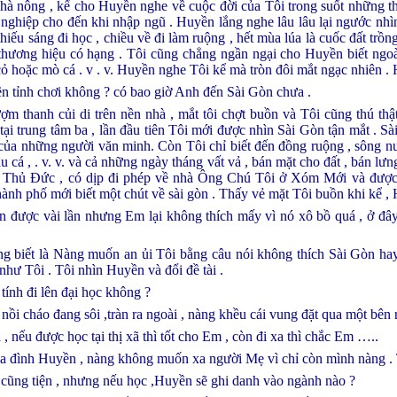
hà nông , kể cho Huyền nghe về cuộc đời của Tôi trong suốt những th
 nghiệp cho đến khi nhập ngũ . Huyền lắng nghe lâu lâu lại ngước nhì
thiếu sáng đi học , chiều về đi làm ruộng , hết mùa lúa là cuốc đất trồn
 thương hiệu có hạng . Tôi cũng chẳng ngần ngại cho Huyền biết ngo
 cỏ hoặc mò cá . v . v. Huyền nghe Tôi kể mà tròn đôi mắt ngạc nhiên .
ên tỉnh chơi không ? có bao giờ Anh đến Sài Gòn chưa .
ượm thanh củi di trên nền nhà , mắt tôi chợt buồn và Tôi cũng thú th
tại trung tâm ba , lần đầu tiên Tôi mới được nhìn Sài Gòn tận mắt . Sà
ệ của những người văn minh. Còn Tôi chỉ biết đến đồng ruộng , sông 
u cá , . v. v. và cả những ngày tháng vất vả , bán mặt cho đất , bán lưn
h Thủ Đức , có dịp đi phép về nhà Ông Chú Tôi ở Xóm Mới và được
nh phố mới biết một chút về sài gòn . Thấy vẻ mặt Tôi buồn khi kể , 
n được vài lần nhưng Em lại không thích mấy vì nó xô bồ quá , ở đây
g biết là Nàng muốn an ủi Tôi bằng câu nói không thích Sài Gòn ha
hư Tôi . Tôi nhìn Huyền và đổi đề tài .
tính đi lên đại học không ?
 nồi cháo đang sôi ,tràn ra ngoài , nàng khều cái vung đặt qua một bên r
, nếu được học tại thị xã thì tốt cho Em , còn đi xa thì chắc Em …..
ia đình Huyền , nàng không muốn xa người Mẹ vì chỉ còn mình nàng . T
 cũng tiện , nhưng nếu học ,Huyền sẽ ghi danh vào ngành nào ?