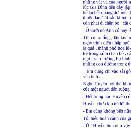
những vất vả của người n
lúc Gia Đình đến đây lập
kể lại hết quãng đời niên 
thuốc lào Cái sắn là một
còn phải đi chăn bò , cắt
- Ở dưới đó Anh có hay l
Tôi cúi xuống , lấy tay l
ngày trình diện nhập ngũ 
lạ quá , thành phố hoa l
trẻ trong xóm chăn bò , câ
ngũ , vào trường bộ bin
những con đường trong thà
– Em cũng chỉ vào sài gò
yên tĩnh .
Nghe Huyền nói thế khôn
của một người dân ruộng n
- Hết trung học Huyền có 
Huyền chưa kịp trả lời thì
- Em cũng không biết nữa 
Tôi hiểu hoàn cảnh của g
- Ừ ! Huyền tính như vậy