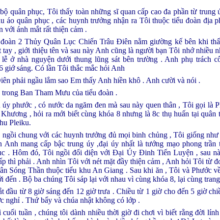
ộ quân phục, Tôi thấy toàn những sĩ quan cấp cao đa phần từ trung ú
u áo quân phục , các huynh trưởng nhận ra Tôi thuộc tiểu đoàn địa p
 với ánh mắt rất thiện cảm .
 đoàn 2 Thủy Quân Lục Chiến Trâu Điên nằm giường kế bên khi thấy
 tay , giới thiệu tên và sau này Anh cũng là người bạn Tôi nhớ nhiều n
lễ ở nhà nguyện dưới thung lũng sát bên trường . Anh phụ trách c
 giớ sáng. Có lần Tôi thắc mắc hỏi Anh
iên phải ngầu lắm sao Em thấy Anh hiền khô . Anh cười và nói .
c trong Ban Tham Mưu của tiểu đoàn .
 úy phước , có nước da ngăm đen mà sau này quen thân , Tôi gọi là 
n Khương , hỏi ra mới biết cùng khóa 8 nhưng là 8c thụ huấn tại quâ
hu Pleiku.
 ngồi chung với các huynh trưởng đủ mọi binh chủng , Tôi giống như 
n Anh mang cấp bậc trung úy ,đại úy nhất là tướng mạo phong trần
ục . Hôm đó, Tôi ngồi đối diện với Đại Úy Đinh Tiến Luyện , sau nà
p thì phải . Anh nhìn Tôi với nét mặt đầy thiện cảm , Anh hỏi Tôi từ đơn
n Sóng Thần thuộc tiểu khu An Giang . Sau khi ăn , Tôi và Phước về
đến . Bộ ba chúng Tôi sáp lại với nhau vì cùng khóa 8, lại cùng trang
t đầu từ 8 giờ sáng đến 12 giờ trưa . Chiều từ 1 giờ cho đến 5 giờ c
c nghỉ . Thứ bẩy và chúa nhật không có lớp .
 cuối tuần , chúng tôi dành nhiều thời giờ đi chơi vì biết rằng đời lí