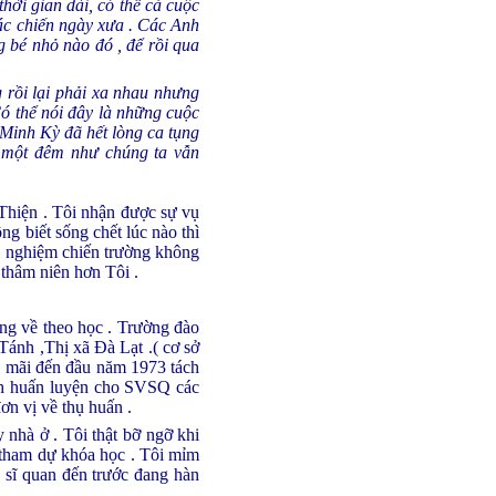
thời gian dài, có thể cả cuộc
tác chiến ngày xưa . Các Anh
 bé nhỏ nào đó , để rồi qua
 rồi lại phải xa nhau nhưng
ó thể nói đây là những cuộc
Minh Kỳ đã hết lòng ca tụng
h một đêm như chúng ta vẫn
Thiện . Tôi nhận được sự vụ
ng biết sống chết lúc nào thì
nh nghiệm chiến trường không
 thâm niên hơn Tôi .
ủng về theo học . Trường đào
Tánh ,Thị xã Đà Lạt .( cơ sở
T mãi đến đầu năm 1973 tách
nh huấn luyện cho SVSQ các
n vị về thụ huấn .
nhà ở . Tôi thật bỡ ngỡ khi
ề tham dự khóa học . Tôi mỉm
 sĩ quan đến trước đang hàn